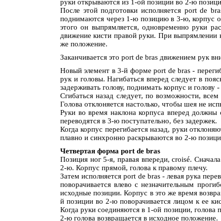
руки открываются из 1-ой позиции во 2-ю позици
После этой подготовки исполняется рort de br
поднимаются через 1-ю позицию в 3-ю, корпус о
этого он выпрямляется, одновременно руки рас
движение кисти правой руки. При выпрямлении к
же положение.
Заканчивается это рort de bras движением рук в
Новый элемент в 3-й форме рort de bras - пере
рук и головы. Нагибаться вперед следует в поя
задерживать голову, поднимать корпус и голову -
Сгибаться назад следует, по возможности, всем
Голова отклоняется настолько, чтобы шея не исп
Руки во время наклона корпуса вперед должны 
переводятся в 3-ю поступательно, без задержек.
Когда корпус перегибается назад, руки отклоня
плавно и синхронно раскрываются во 2-ю позиц
Четвертая форма рort de bras
Позиция ног 5-я, правая впереди, croisé. Сначал
2-ю. Корпус прямой, голова к правому плечу.
Затем исполняется рort de bras - левая рука пер
поворачивается влево с незначительным прогибо
исходные позиции. Корпус в это же время возвра
й позиции во 2-ю поворачивается лицом к ее ки
Когда руки соединяются в 1-ой позиции, голова 
2-ю голова возвращается в исходное положение.