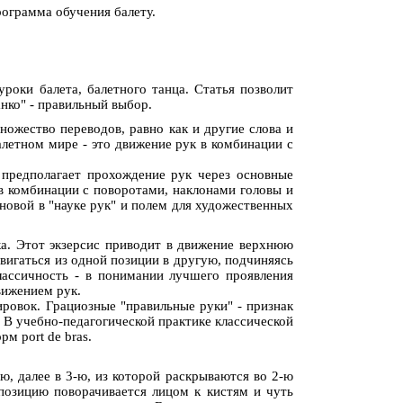
рограмма обучения балету.
уроки балета, балетного танца. Статья позволит
нко" - правильный выбор.
 множество переводов, равно как и другие слова и
алетном мире - это движение рук в комбинации с
 предполагает прохождение рук через основные
 в комбинации с поворотами, наклонами головы и
новой в "науке рук" и полем для художественных
нка. Этот экзерсис приводит в движение верхнюю
 двигаться из одной позиции в другую, подчиняясь
лассичность - в понимании лучшего проявления
вижением рук.
ировок. Грациозные "правильные руки" - признак
. В учебно-педагогической практике классической
м port de bras.
ию, далее в 3-ю, из которой раскрываются во 2-ю
позицию поворачивается лицом к кистям и чуть