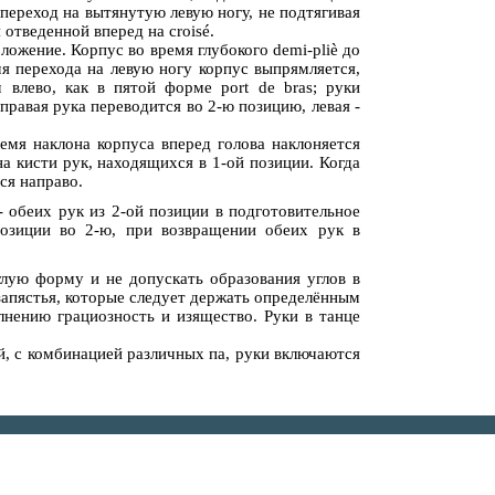
переход на вытянутую левую ногу, не подтягивая
 отведенной вперед на croisé.
ложение. Корпус во время глубокого demi-pliè до
мя перехода на левую ногу корпус выпрямляется,
 влево, как в пятой форме рort de bras; руки
правая рука переводится во 2-ю позицию, левая -
ремя наклона корпуса вперед голова наклоняется
на кисти рук, находящихся в 1-ой позиции. Когда
ся направо.
 - обеих рук из 2-ой позиции в подготовительное
позиции во 2-ю, при возвращении обеих рук в
лую форму и не допускать образования углов в
запястья, которые следует держать определённым
лнению грациозность и изящество. Руки в танце
ый, с комбинацией различных па, руки включаются