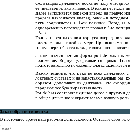
скользящим движением носка по полу отводится 
ее предварительно к правой. В конце перехода пра
Далее выполняется переход вперед на правую ног
предела наклоняется вперед, руки - в исходном
руки соединяются в 1-ой позиции. Вслед за э
одновременно переводятся: правая в 3-ю позицию
в 3-ю.
Голова перед наклоном корпуса вперед поворачи
вместе с ним в такой же мере. При выпрямлении 
корпус перегибается назад, голова поворачивает
Заканчивается шестая форма рort de bras так же
положение. Корпус удерживается прямо. Голо
подготовительное положение слегка склоняется в
Важно помнить, что руки во всех движениях с
локтевых суставах и на запястьях.Каждый раз, 
образом, дополняют их движение. Это скоордин
передают особую выразительность.
Por de bras составляет единое целое с другими 
в общее движение и играют весьма важную роль.
Заказ обратного звонка
В настоящее время наш рабочий день закончен. Оставьте свой теле