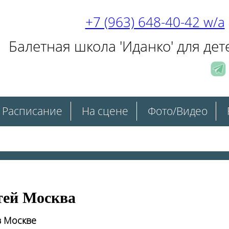
+7 (963) 648-40-42 w/a
Балетная школа 'Иданко' для дет
Расписание
На сцене
Фото/Видео
тей Москва
в Москве