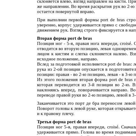
склоняется влево, взгляд направлен на кисти. Пр
же направлении. Во время раскрытия рук во 2-ю 
остается повернутой вправо.
При выполнии первой формы рort de bras строг
уверенно, корпус удерживается прямо с свободн
движением рук. Взгляд строго фиксируется в нап
Вторая форма рort de bras
Позиция ног - 5-я, правая нога впереди, croisé
отводится во вторую позицию, левая одновремен
лицом к кистям и слегка склоняется налево. Вз
исходное положение, направо.
Вслед за подготовкой исполняется рort de bras: 
рука из 2-ой позиции опускается в подготовите
позиции: правая - во 2-ю позицию, левая - в 3-ю 
Из этого положения вторая форма рort de bras 
которая переводится из 3-й позиции во 2-ю. Вз
наклоняясь вперед, поворачивается направо. В
переводе правой руки во 2-ю позицию, левой в 3
Заканчивается это порт де бра переносом левой
Поворот головы к левой руке, которая открывает
и к правому плечу.
Третья форма рort de bras
Позиция ног 5-я, правая впереди, croisé. Снач
удерживается прямо. Голова во время поднимания