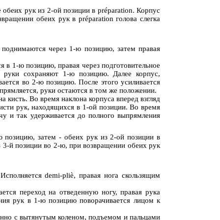
 обеих рук из 2-ой позиции в préparation. Корпус
вращении обеих рук в préparation голова слегка
ия поднимаются через 1-ю позицию, затем правая
тся в 1-ю позицию, правая через подготовительное
, руки сохраняют 1-ю позицию. Далее корпус,
вается во 2-ю позицию. После этого усиливается
ыпрямляется, руки остаются в том же положении.
на кисть. Во время наклона корпуса вперед взгляд
исти рук, находящихся в 1-ой позиции. Во время
ечу и так удерживается до полного выпрямления
ю позицию, затем - обеих рук из 2-ой позиции в
з 3-й позиции во 2-ю, при возвращении обеих рук
 Исполняется demi-pliè, правая нога скользящим
ется переход на отведенную ногу, правая рука
ния рук в 1-ю позицию поворачивается лицом к
еменно с вытянутым коленом, подъемом и пальцами