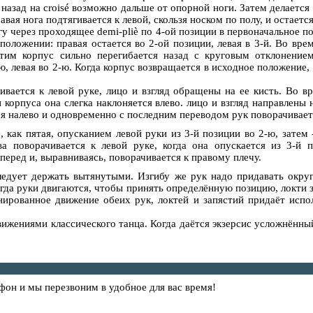
назад на croisé возможно дальше от опорной ноги. Затем делается 
вая нога подтягивается к левой, скользя носком по полу, и остается
у через проходящее demi-pliè по 4-ой позиции в первоначальное по
 положении: правая остается во 2-ой позиции, левая в 3-й. Во вре
тим корпус сильно перегибается назад с круговым отклонением
, левая во 2-ю. Когда корпус возвращается в исходное положение, 
вается к левой руке, лицо и взгляд обращены на ее кисть. Во в
корпуса она слегка наклоняется влево. лицо и взгляд направлены 
ся налево и одновременно с последним переводом рук поворачивает
, как пятая, опусканием левой руки из 3-й позиции во 2-ю, затем
ва поворачивается к левой руке, когда она опускается из 3-й 
перед и, выравниваясь, поворачивается к правому плечу.
ледует держать вытянутыми. Изгибу же рук надо придавать округ
когда руки двигаются, чтобы принять определённую позицию, локти 
ированное движение обеих рук, локтей и запястий придаёт испо
движениями классического танца. Когда даётся экзерсис усложнённ
фон и мы перезвоним в удобное для вас время!