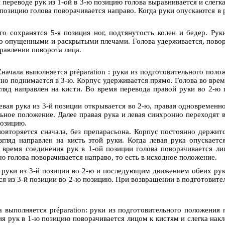
и переводе рук из 1-ой в 3-ю позицию голова выравнивается и слег
позицию голова поворачивается направо. Когда руки опускаются в p
о сохранятся 5-я позиция ног, подтянутость колен и бедер. Рук
о опущенными и раскрытыми плечами. Голова удерживается, повора
равлении поворота лица.
. Сначала выполняется préparation : руки из подготовительного по
но поднимается в 3-ю. Корпус удерживается прямо. Голова во вре
гляд направлен на кисти. Во время перевода правой руки во 2-ю
левая рука из 3-й позиции открывается во 2-ю, правая одновременн
льное положение. Далее правая рука и левая синхронно переходят
позицию.
повторяется сначала, без препарасьона. Корпус постоянно держитс
гляд направлен на кисть этой руки. Когда левая рука опускаетс
о время соединения рук в 1-ой позиции голова поворачивается ли
-ю голова поворачивается направо, то есть в исходное положение.
 руки из 3-й позиции во 2-ю и последующим движением обеих рук 
ся из 3-й позиции во 2-ю позицию. При возвращении в подготовите
ала выполняется préparation: руки из подготовительного положени
 рук в 1-ю позицию поворачивается лицом к кистям и слегка накло