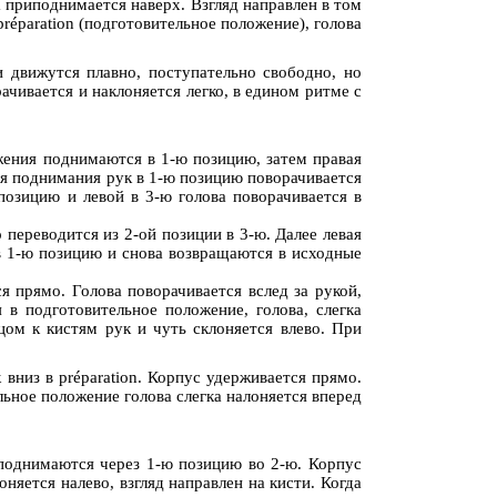
ка приподнимается наверх. Взгляд направлен в том
réparation (подготовительное положение), голова
и движутся плавно, поступательно свободно, но
чивается и наклоняется легко, в едином ритме с
ложения поднимаются в 1-ю позицию, затем правая
мя поднимания рук в 1-ю позицию поворачивается
 позицию и левой в 3-ю голова поворачивается в
о переводится из 2-ой позиции в 3-ю. Далее левая
 в 1-ю позицию и снова возвращаются в исходные
я прямо. Голова поворачивается вслед за рукой,
я в подготовительное положение, голова, слегка
цом к кистям рук и чуть склоняется влево. При
вниз в préparation. Корпус удерживается прямо.
льное положение голова слегка налоняется вперед
я поднимаются через 1-ю позицию во 2-ю. Корпус
няется налево, взгляд направлен на кисти. Когда