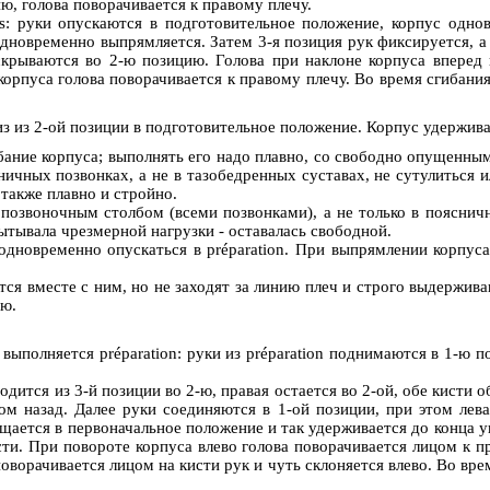
ю, голова поворачивается к правому плечу.
as: руки опускаются в подготовительное положение, корпус однов
дновременно выпрямляется. Затем 3-я позиция рук фиксируется, а 
крываются во 2-ю позицию. Голова при наклоне корпуса вперед 
орпуса голова поворачивается к правому плечу. Во время сгибания 
низ из 2-ой позиции в подготовительное положение. Корпус удержив
гибание корпуса; выполнять его надо плавно, со свободно опущен
сничных позвонках, а не в тазобедренных суставах, не сутулиться
 также плавно и стройно.
 позвоночным столбом (всеми позвонками), а не только в пояснич
ытывала чрезмерной нагрузки - оставалась свободной.
одновременно опускаться в préparation. При выпрямлении корпу
ются вместе с ним, но не заходят за линию плеч и строго выдержи
ию.
а выполняется préparation: руки из préparation поднимаются в 1-ю п
еводится из 3-й позиции во 2-ю, правая остается во 2-ой, обе кис
м назад. Далее руки соединяются в 1-ой позиции, при этом лева
щается в первоначальное положение и так удерживается до конца у
сти. При повороте корпуса влево голова поворачивается лицом к пр
поворачивается лицом на кисти рук и чуть склоняется влево. Во вре