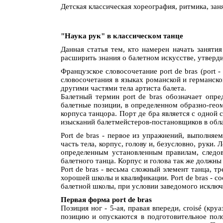
Детская классическая хореография, ритмика, зан
"Наука рук" в классическом танце
Данная статья тем, кто намерен начать занятия
расширить знания о балетном искусстве, утверд
Французcкое словосочетание port de bras (port -
словосочетания в языках романской и германско
другими частями тела артиста балета.
Балетный термин port de bras обозначает опр
балетные позиции, в определенном образно-геом
корпуса танцора. Порт де бра является c одной
изысканий балетмейстеров-постановщиков в обла
Port de bras - первое из упражнений, выполняе
часть тела, корпус, голову и, безусловно, руки.
определенным установленным правилам, следов
балетного танца. Корпус и голова так же должны
Port de bras - весьма сложный элемент танца, 
хорошей школы и квалификации. Port de bras - с
балетной школы, при условии заведомого исключ
Первая форма рort de bras
Позиция ног - 5-ая, правая впереди, croisé (кр
позицию и опускаются в подготовительное пол