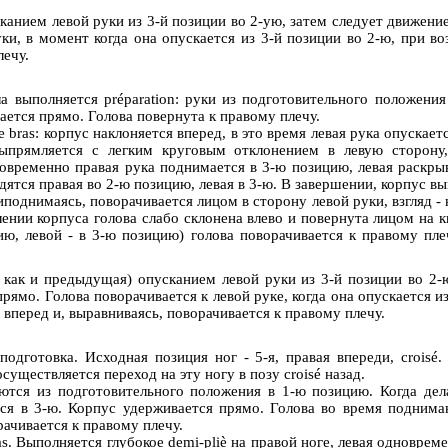
канием левой руки из 3-й позиции во 2-ую, затем следует движение
ки, в момент когда она опускается из 3-й позиции во 2-ю, при воз
лечу.
ала выполняется préparation: руки из подготовительного положен
вается прямо. Голова повернута к правому плечу.
 bras: корпус наклоняется вперед, в это время левая рука опускае
ыпрямляется с легким круговым отклонением в левую сторону
новременно правая рука поднимается в 3-ю позицию, левая раскры
ятся правая во 2-ю позицию, левая в 3-ю. В завершении, корпус в
поднимаясь, поворачивается лицом в сторону левой руки, взгляд - 
нии корпуса голова слабо склонена влево и повернута лицом на к
ию, левой - в 3-ю позицию) голова поворачивается к правому пл
е как и предыдущая) опусканием левой руки из 3-й позиции во 2-
ямо. Голова поворачивается к левой руке, когда она опускается и
 вперед и, выравниваясь, поворачивается к правому плечу.
дготовка. Исходная позиция ног - 5-я, правая впереди, croisé.
существляется переход на эту ногу в позу croisé назад.
ются из подготовительного положения в 1-ю позицию. Когда дела
тся в 3-ю. Корпус удерживается прямо. Голова во время поднима
рачивается к правому плечу.
as. Выполняется глубокое demi-pliè на правой ноге, левая одновр