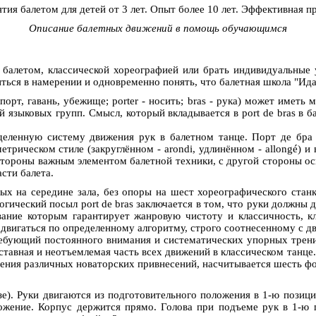
ятия балетом для детей от 3 лет. Опыт более 10 лет. Эффективная п
Описание балетных движений в помощь обучающимся
 балетом, классической хореографией или брать индивидуальные 
иться в намерении и одновременно понять, что балетная школа "Ида
 порт, гавань, убежище; porter - носить; bras - рукa) может иметь
й языковых групп. Смысл, который вкладывается в port de bras в б
еделенную систему движения рук в балетном танце. Порт де бра
етрическом стиле (закруглённом - arondi, удлинённом - allongé) и
 стороны важным элементом балетной техники, с другой стороны ос
сти балета.
мых на середине зала, без опоры на шест хореографического ста
 Логический посыл рort de bras заключается в том, что руки должны
ание которым гарантирует жанровую чистоту и классичность, к
 двигаться по определенному алгоритму, строго соотнесенному с д
требующий постоянного внимания и систематических упорных трен
оставная и неотъемлемая часть всех движений в классическом танце
ения различных новаторских привнесений, насчитывается шесть фор
уазе). Руки двигаются из подготовительного положения в 1-ю позиц
ожение. Корпус держится прямо. Голова при подъеме рук в 1-ю 