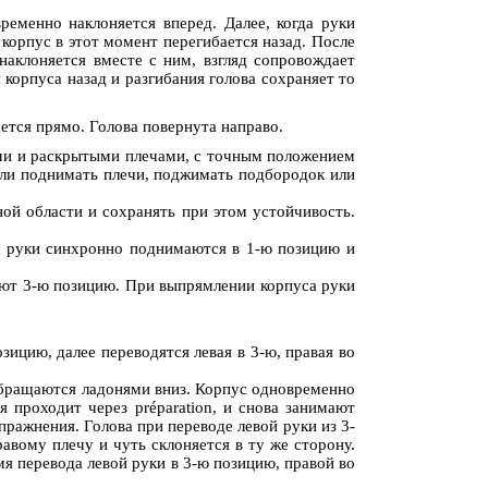
ременно наклоняется вперед. Далее, когда руки
корпус в этот момент перегибается назад. После
наклоняется вместе с ним, взгляд сопровождает
корпуса назад и разгибания голова сохраняет то
ается прямо. Голова повернута направо.
ными и раскрытыми плечами, с точным положением
 или поднимать плечи, поджимать подбородок или
ной области и сохранять при этом устойчивость.
са руки синхронно поднимаются в 1-ю позицию и
вают 3-ю позицию. При выпрямлении корпуса руки
озицию, далее переводятся левая в 3-ю, правая во
ти обращаются ладонями вниз. Корпус одновременно
я проходит через préparation, и снова занимают
пражнения. Голова при переводе левой руки из 3-
авому плечу и чуть склоняется в ту же сторону.
мя перевода левой руки в 3-ю позицию, правой во