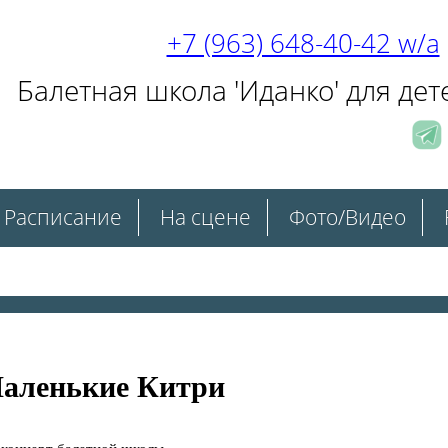
+7 (963) 648-40-42 w/a
Балетная школа 'Иданко' для дет
Расписание
На сцене
Фото/Видео
Маленькие Китри