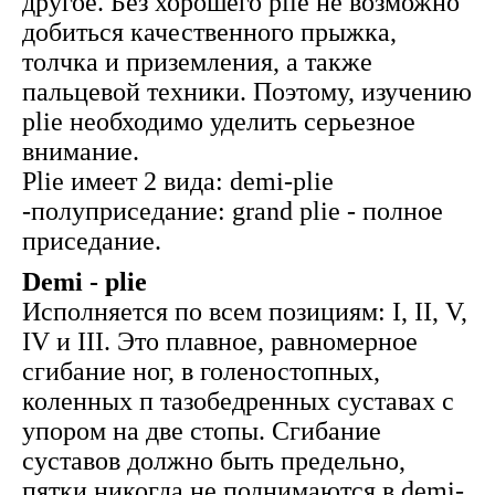
другое. Без хорошего plie не возможно
добиться качественного прыжка,
толчка и приземления, а также
пальцевой техники. Поэтому, изучению
plie необходимо уделить серьезное
внимание.
Plie имеет 2 вида: demi-plie
-полуприседание: grand plie - полное
приседание.
Demi - plie
Исполняется по всем позициям: I, II, V,
IV и III. Это плавное, равномерное
сгибание ног, в голеностопных,
коленных п тазобедренных суставах с
упором на две стопы. Сгибание
суставов должно быть предельно,
пятки никогда не поднимаются в demi-