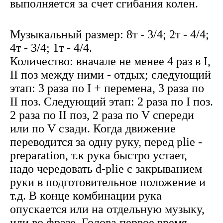
выполняется за счет сгибания колен.
Музыкальный размер: 8т - 3/4; 2т - 4/4;
4т - 3/4; 1т - 4/4.
Количество: вначале не менее 4 раз в I,
II поз между ними - отдых; следующий
этап: 3 раза по I + перемена, 3 раза по
II поз. Следующий этап: 2 раза по I поз.
2 раза по II поз, 2 раза по V спереди
или по V сзади. Когда движение
переводится за одну руку, перед plie -
preparation, т.к рука быстро устает,
надо чередовать d-plie с закрыванием
руки в подготовительное положение и
т.д. В конце комбинации рука
опускается или на отдельную музыку,
или во фразе. Голова первое время